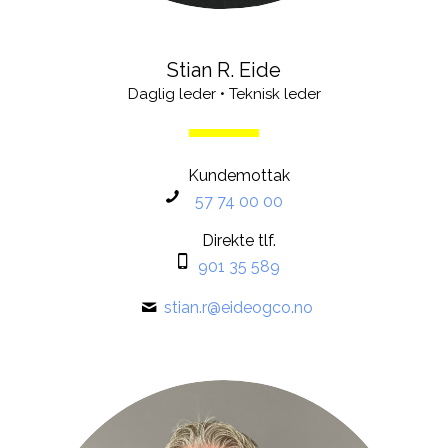
Stian R. Eide
Daglig leder • Teknisk leder
Kundemottak
57 74 00 00
Direkte tlf.
901 35 589
stian.r@eideogco.no