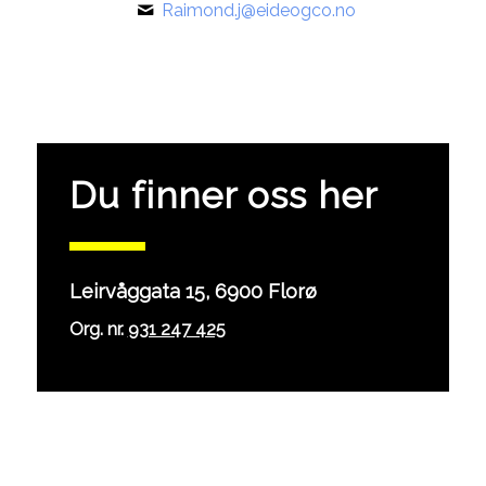
Raimond.j@eideogco.no
Du finner oss her
Leirvåggata 15, 6900 Florø
Org. nr.
931 247 425