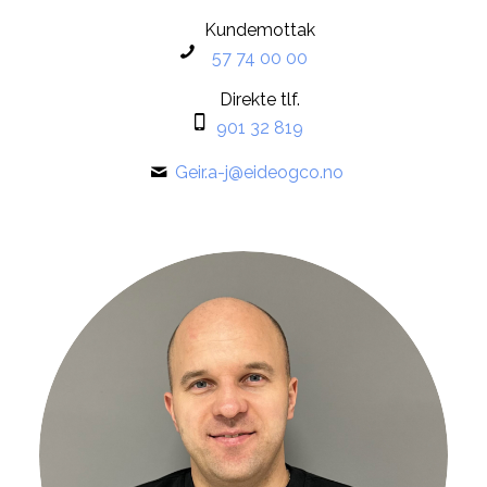
Kundemottak
57 74 00 00
Direkte tlf.
901 32 819
Geir.a-j@eideogco.no