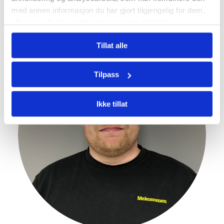
med annen informasjon du har gjort tilgjengelig for dem,
eller som de har samlet inn gjennom din bruk av
tjenestene deres.
Tillat alle
Tilpass
Ikke tillat