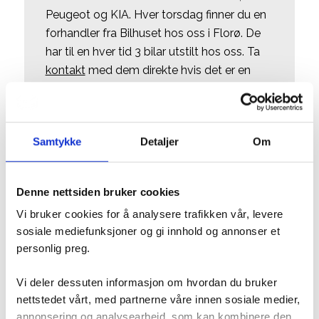
Peugeot og KIA. Hver torsdag finner du en
forhandler fra Bilhuset hos oss i Florø. De
har til en hver tid 3 bilar utstilt hos oss. Ta
kontakt
med dem direkte hvis det er en
spesiell bil du ønsker å se på.
Samtykke
Detaljer
Om
Denne nettsiden bruker cookies
Lurer du på noe? Ta
Vi bruker cookies for å analysere trafikken vår, levere
sosiale mediefunksjoner og gi innhold og annonser et
gjerne kontakt med
personlig preg.
oss!
Vi deler dessuten informasjon om hvordan du bruker
nettstedet vårt, med partnerne våre innen sosiale medier,
annonsering og analysearbeid, som kan kombinere den